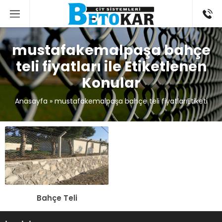
mustafakemalpaşa bahçe
teli fiyatları ile Etiketlenen
Konular
Anasayfa
»
mustafakemalpaşa bahçe teli fiyatlarıEtiketi
Bahçe Teli