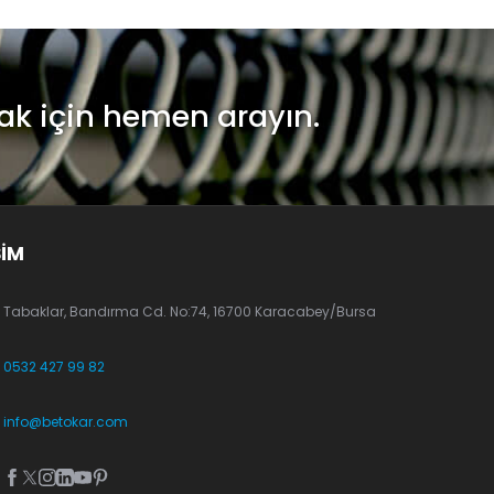
ak için hemen arayın.
ŞİM
Tabaklar, Bandırma Cd. No:74, 16700 Karacabey/Bursa
0532 427 99 82
info@betokar.com