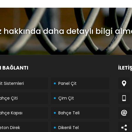
z hakkında daha detaylı bilgi alm
LI BAĞLANTI
İLETİ
it Sistemleri
Panel Çit
ahçe Çiti
Çim Çit
ahçe Kapısı
Bahçe Teli
eton Direk
Dikenli Tel