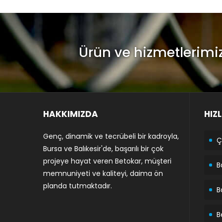
Ürün ve hizmetlerimi
HAKKIMIZDA
HIZ
Genç, dinamik ve tecrübeli bir kadroyla,
Ç
Bursa ve Balıkesir'de, başarılı bir çok
projeye hayat veren Betokar, müşteri
B
memnuniyeti ve kaliteyi, daima ön
planda tutmaktadır.
B
B