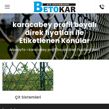
karacabey profil boyalı
direk fiyatları ile
Etiketlenen Konular
Anasayfa
»
karacabey profil boyalı direk fiyatlarıEtiketi
Çit Sistemleri