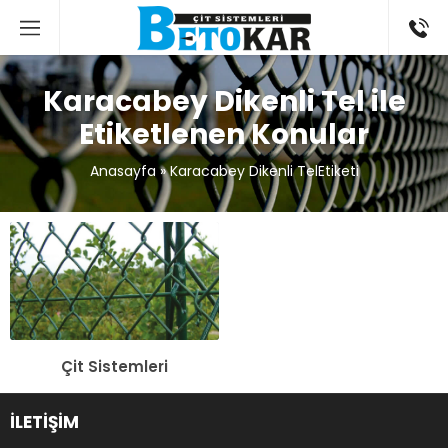
Karacabey Dikenli Tel ile
Etiketlenen Konular
Anasayfa
»
Karacabey Dikenli TelEtiketi
Çit Sistemleri
İLETİŞİM