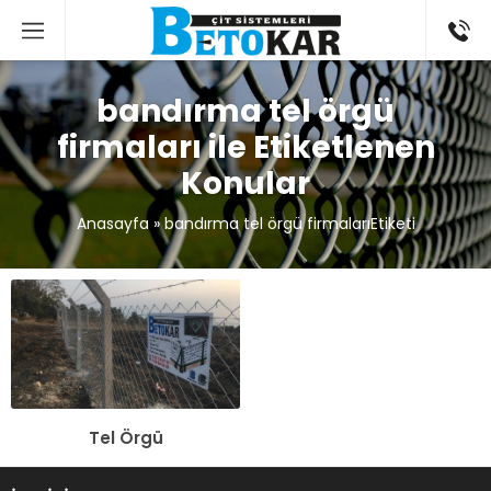
bandırma tel örgü
firmaları ile Etiketlenen
Konular
Anasayfa
»
bandırma tel örgü firmalarıEtiketi
Tel Örgü