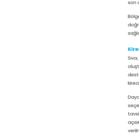
son d
Bölg
doğr
sağl
Kire
Sıv
oluş
dest
kirec
Daya
seçe
tavs
açıs
veril