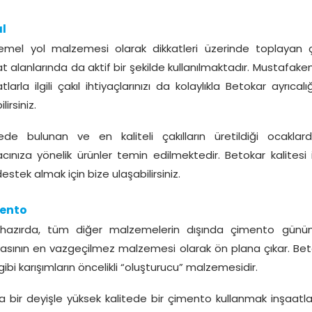
l
emel yol malzemesi olarak dikkatleri üzerinde toplayan çak
at alanlarında da aktif bir şekilde kullanılmaktadır. Mustafa
tlarla ilgili çakıl ihtiyaçlarınızı da kolaylıkla Betokar ayrıcal
lirsiniz.
ede bulunan ve en kaliteli çakılların üretildiği ocakla
yacınıza yönelik ürünler temin edilmektedir. Betokar kalitesi 
i destek almak için bize ulaşabilirsiniz.
ento
 hazırda, tüm diğer malzemelerin dışında çimento günü
asının en vazgeçilmez malzemesi olarak ön plana çıkar. Bet
gibi karışımların öncelikli “oluşturucu” malzemesidir.
a bir deyişle yüksek kalitede bir çimento kullanmak inşaatla