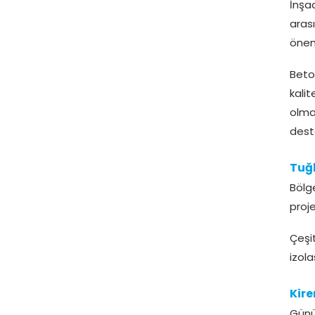
İnşa
aras
öneml
Beto
kali
olma
deste
Tuğ
Bölg
proj
Çeşi
izol
Kire
Günü