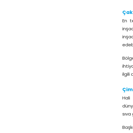
Çakı
En t
inşa
inşaa
edebi
Bölg
ihti
ilgil
Çim
Hali
düny
sıva 
Başk