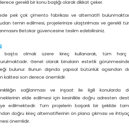
erece gerekli bir konu başlığı olarak dikkat çeker.
ede pek çok çimento fabrikası ve alternatifi bulunmaktadı
udan temin edilmesi, projelerinize ulaştırılması ve gerekli 
anmasını Betokar güvencesine teslim edebilirsiniz.
ç
a, başta olmak üzere kireç kullanarak, tüm harç k
turulmaktadır. Genel olarak binaların estetik görünmesind
eği bulunur. Bunun dışında yapısal bütünlük açısından da
in kalitesi son derece önemlidir.
nıklılığın sağlanması ve inşaat ile ilgili konularda d
neklerinin elde edilmesi için kesinlikle doğru adresten des
iye edilmektedir. Tüm projelerin başarılı bir şekilde t
ından doğru kireç alternatiflerinin ön plana çıkması ve ihtiy
mesi önemlidir.