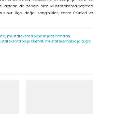
türel açıdan da zengin olan Mustafakemalpaşa’da
unur. İlçe, doğal zenginlikleri, tarım ürünleri ve
iri
,
mustafakemalpaşa inşaat firmaları
,
stafakemalpaşa kiremit
,
mustafakemalpaşa tuğla
,