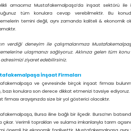
likli amacımız Mustafakemalpaşa’da inşaat sektörü ile ilg
duğunuz tüm konulara cevap verebilmektir. Bu konu
emelerin temini değil, aynı zamanda kaliteli & ekonomik ol
amaktır.
arın verdiği deneyim ile çalışmalarımıza Mustafakemalp
emelerine ulaşmanızı sağlıyoruz. Aklınıza gelen tüm konu 
adresimizi ziyaret edebilirsiniz.
tafakemalpaşa İnşaat Firmaları
afakemalpaşa ve çevresinde birçok inşaat firması bulun
, bazı konulara son derece dikkat etmenizi tavsiye ediyoruz
t firması arayışınızda size bir yol gösterici olacaktır.
afakemalpaşa, Bursa iline bağlı bir ilçedir. Bursa’nın batısınd
a çıkar. Verimli toprakları ve sulama imkanlarıyla tarım açısı
imi önemli bir ekonomik faaliyettir. Mustafakemalpaşa aynı 