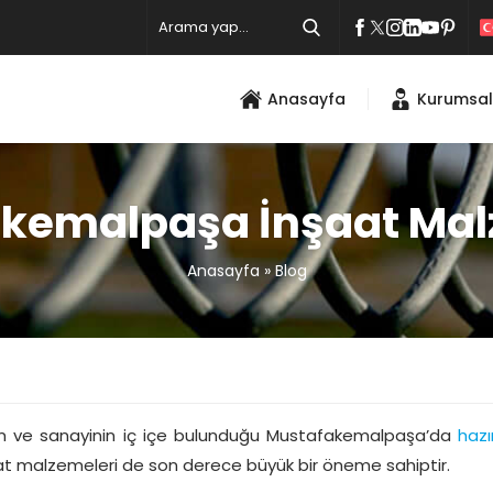
Anasayfa
Kurumsal
kemalpaşa İnşaat Mal
Anasayfa
»
Blog
m ve sanayinin iç içe bulunduğu Mustafakemalpaşa’da
haz
at malzemeleri de son derece büyük bir öneme sahiptir.