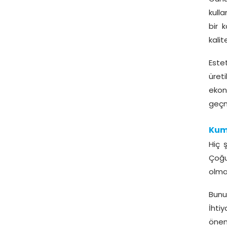
kulla
bir 
kalit
Este
üret
ekon
geçm
Ku
Hiç 
Çoğu
olmas
Bunun
İhti
önem 