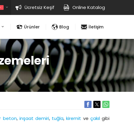
Ücretsiz Keşif
Online Katalog
Ürünler
Blog
İletişim
zemeleri
ır beton
,
inşaat demiri
,
tuğla
,
kiremit
ve
çakıl
gibi