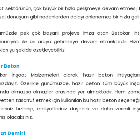
at sektörünün, çok büyük bir hızla gelişmeye devam etmesi;
sel dönüşüm gibi nedenlerden dolayı önlenemez bir hızla gel
müzde pek çok başarılı projeye imza atan Betokar, ihti
uniyeti ile bir araya getirmeye devam etmektedir. Hizm
kları şu şekilde özetleyebiliriz.
r Beton
kar İnşaat Malzemeleri olarak; hazır beton ihtiyaçları
nızdayız. Özellikle günümüzde, hazır beton tüm büyük inşaa
ında olmazsa olmazlar arasında yer almaktadır. Hem zam
yetten tasarruf etmek için kullanılan bu hazır beton seçeneğ
eleriniz hızlanıp, maliyetleriniz düşecek ve daha verimli in
ış olacaksınız.
at Demiri