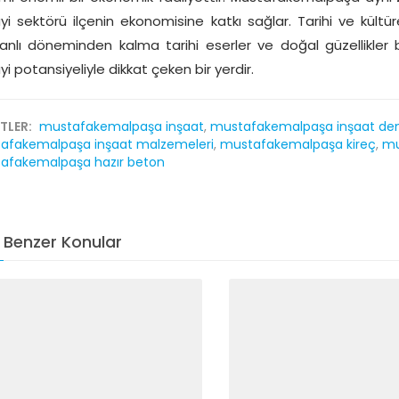
yi sektörü ilçenin ekonomisine katkı sağlar. Tarihi ve kül
nlı döneminden kalma tarihi eserler ve doğal güzellikler bul
i potansiyeliyle dikkat çeken bir yerdir.
ETLER:
mustafakemalpaşa inşaat
,
mustafakemalpaşa inşaat dem
afakemalpaşa inşaat malzemeleri
,
mustafakemalpaşa kireç
,
mu
afakemalpaşa hazır beton
Benzer Konular