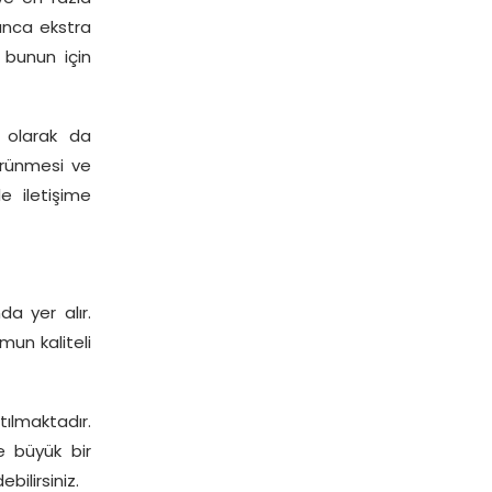
yunca ekstra
 bunun için
n olarak da
örünmesi ve
e iletişime
a yer alır.
mun kaliteli
tılmaktadır.
e büyük bir
bilirsiniz.