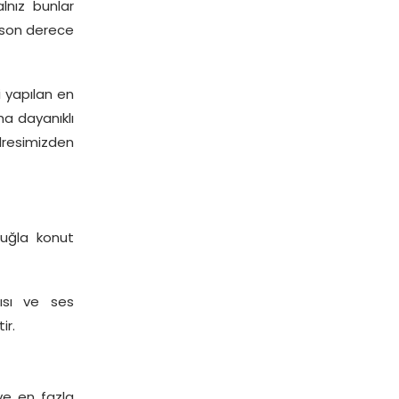
lnız bunlar
e son derece
 yapılan en
ha dayanıklı
dresimizden
tuğla konut
 ısı ve ses
ir.
ve en fazla