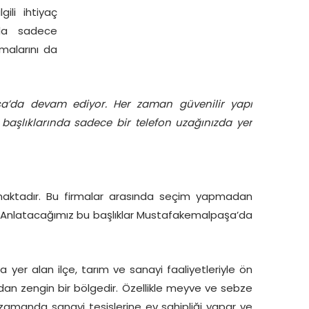
ili ihtiyaç
da sadece
malarını da
aşa’da devam ediyor. Her zaman güvenilir yapı
başlıklarında sadece bir telefon uzağınızda yer
maktadır. Bu firmalar arasında seçim yapmadan
. Anlatacağımız bu başlıklar Mustafakemalpaşa’da
a yer alan ilçe, tarım ve sanayi faaliyetleriyle ön
ndan zengin bir bölgedir. Özellikle meyve ve sebze
zamanda sanayi tesislerine ev sahipliği yapar ve