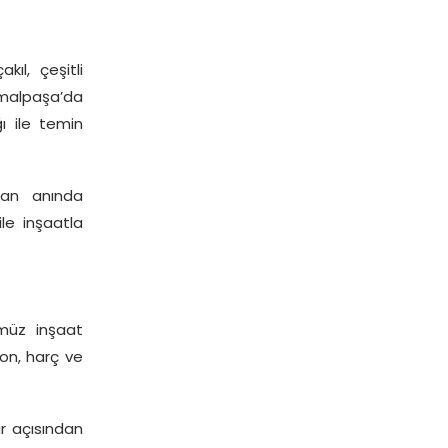
ıl, çeşitli
kemalpaşa’da
ığı ile temin
rdan anında
ile inşaatla
müz inşaat
on, harç ve
r açısından