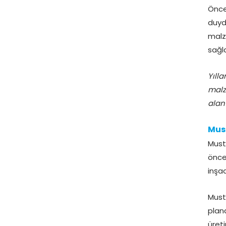
Önce
duy
malz
sağl
Yıll
malz
alan 
Mus
Must
önce
inşaa
Must
plan
üret