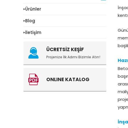
İnşa
Ürünler
kent
Blog
Günü
İletişim
memn
başlı
ÜCRETSİZ KEŞİF
Projenize İlk Adımı Bizimle Atın!
Hazı
Beto
başı
ONLINE KATALOG
aras
mali
proj
yapm
İnşa