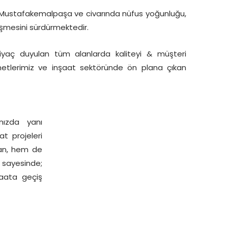
 Mustafakemalpaşa ve civarında nüfus yoğunluğu,
işmesini sürdürmektedir.
yaç duyulan tüm alanlarda kaliteyi & müşteri
etlerimiz ve inşaat sektöründe ön plana çıkan
nızda yanı
t projeleri
an, hem de
i sayesinde;
şaata geçiş