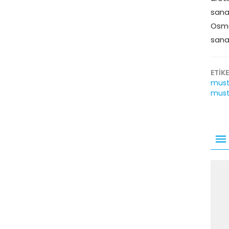
sana
Osma
sanay
ETİK
must
must