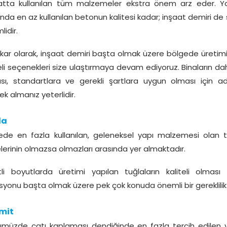
atta kullanılan tüm malzemeler ekstra önem arz eder. Ya
ında en az kullanılan betonun kalitesi kadar; inşaat demiri d
idir.
kar olarak, inşaat demiri başta olmak üzere bölgede üretimi
teli seçenekleri size ulaştırmaya devam ediyoruz. Binaların da
sı, standartlara ve gerekli şartlara uygun olması için a
k almanız yeterlidir.
la
ede en fazla kullanılan, geleneksel yapı malzemesi olan 
elerinin olmazsa olmazları arasında yer almaktadır.
tli boyutlarda üretimi yapılan tuğlaların kaliteli olması
asyonu başta olmak üzere pek çok konuda önemli bir gereklilikt
mit
müzde çatı kaplaması dendiğinde en fazla tercih edilen 