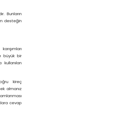
r. Bunların
tüm desteğin
arışımları
e büyük bir
 kullanılan
oğru kireç
tek almanız
amamlanması
açlara cevap