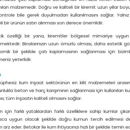
nılan malzemedir. Doğru ve kaliteli bir kiremit uzun yıllar bo
kontrole bile gerek duyulmadan kullanılmasını sağlar. Yalnız
eli bir ürünün satın alınması son derece önemlidir.
tik özelliği bir yana, kiremitler bölgesel mimariye uygu
ilmektedir. Binalarınızın uzun ömürlü olması, daha estetik g
omik bir şekilde çatı kaplamasının sağlanması için biziml
eniz yeterlidir.
m
şüphesiz kum inşaat sektörünün en kilit malzemeleri arasınd
nlukla beton ve harç karışımının sağlanması için kullanılan ku
ı; tüm inşaatın kaliteli olmasını sağlar.
 için farklı yataklardan farklı özelliklere sahip kumlar çıkar
yaca uygun olacak şekilde doğru kumun tercih edilmesi d
arz eder. Betokar ile kum ihtiyacınızı hızlı bir şekilde temin ede